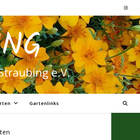
ING
Straubing e.V.
rten
Gartenlinks
rten