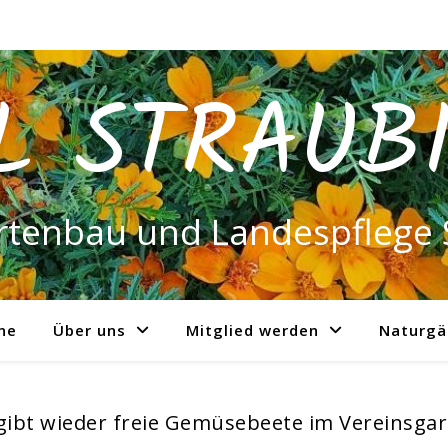
L STRAUB
rtenbau und Landespflege 
ne
Über uns
Mitglied werden
Naturgä
gibt wieder freie Gemüsebeete im Vereinsga