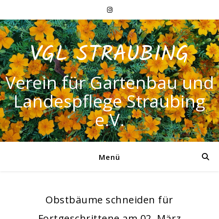
VGL STRAUBING
Verein für Gartenbau und
Landespflege Straubing
e.V.
Menü
Obstbäume schneiden für
Fortgeschrittene am 02. März