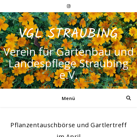
VGL STRAUBING
Verein für Gartenbau und
Landespflege Straubing
e.V.
Menü
Pflanzentauschbörse und Gartlertreff
im April