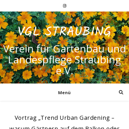
VGL STRAUBING
Verein für Gartenbau und
Landespflege Straubing
e.V.
Menü
Vortrag „Trend Urban Gardening –
warum Gärtnern auf dem Balkon oder