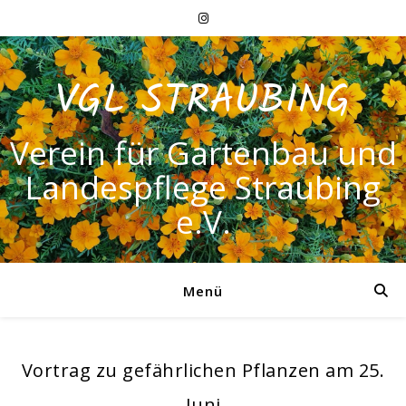
VGL STRAUBING
Verein für Gartenbau und
Landespflege Straubing
e.V.
Menü
Vortrag zu gefährlichen Pflanzen am 25.
Juni