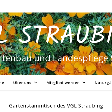
L STRAUB
rtenbau und Landespflege 
ne
Über uns
Mitglied werden
Naturgä
Gartenstammtisch des VGL Straubing