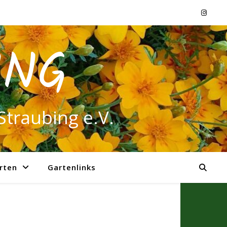
ING
Straubing e.V.
rten
Gartenlinks